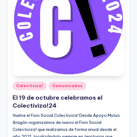
Publicado
Colectiviza!
Comunicados
en
El 19 de octubre celebramos el
Colectiviza!24
Vuelve el Foro Social Colectiviza! Desde Apoyo Mutuo
Aragón organizamos de nuevo el Foro Social
Colectiviza! que realizamos de forma anual desde el
año 2021, localizándolo siempre en territorios que…