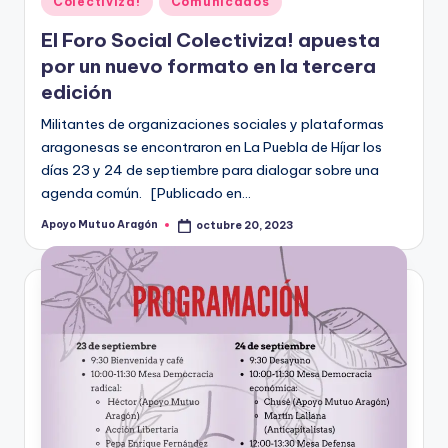
Colectiviza!
Comunicados
en
El Foro Social Colectiviza! apuesta
por un nuevo formato en la tercera
edición
Militantes de organizaciones sociales y plataformas
aragonesas se encontraron en La Puebla de Híjar los
días 23 y 24 de septiembre para dialogar sobre una
agenda común. [Publicado en…
Apoyo Mutuo Aragón
octubre 20, 2023
Publicado
por