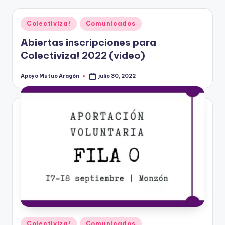
Publicado
Colectiviza!
Comunicados
en
Abiertas inscripciones para
Colectiviza! 2022 (video)
Apoyo Mutuo Aragón
julio 30, 2022
Publicado
por
Publicado
Colectiviza!
Comunicados