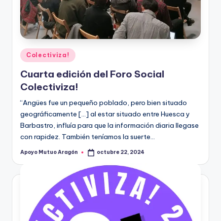
A
r
a
g
Publicado
Colectiviza!
o
en
Cuarta edición del Foro Social
n
Colectiviza!
“Angües fue un pequeño poblado, pero bien situado
geográficamente […] al estar situado entre Huesca y
Barbastro, influía para que la información diaria llegase
con rapidez. También teníamos la suerte…
Apoyo Mutuo Aragón
octubre 22, 2024
Publicado
por