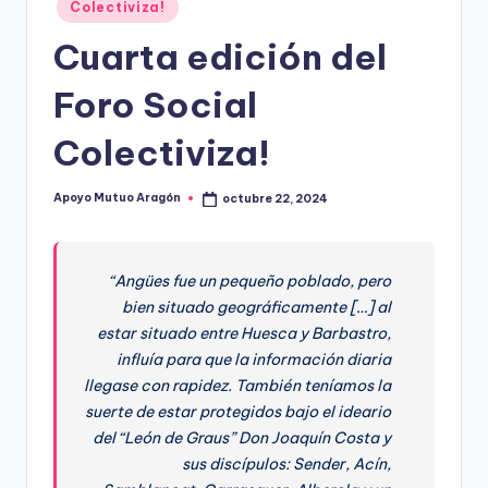
A
Publicado
Colectiviza!
en
r
Cuarta edición del
a
Foro Social
g
Colectiviza!
o
n
Apoyo Mutuo Aragón
octubre 22, 2024
Publicado
por
“
Angües fue un pequeño poblado, pero
bien situado
geográficamente
[…] al
estar situado entre Huesca y Barbastro,
influía
par
a que la información diaria
llegase con rapidez. También teníamos la
suerte de estar protegidos bajo el ideario
del “León de Graus” Don Joaquín Costa y
sus discípulos
: Sender, Acín,