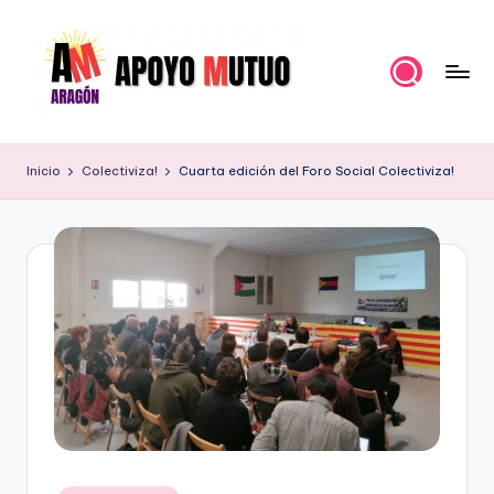
Saltar
al
contenido
A
Organización
Política
p
Inicio
Colectiviza!
Cuarta edición del Foro Social Colectiviza!
para
o
hacer
un
y
Pueblo
o
Fuerte
M
u
t
u
o