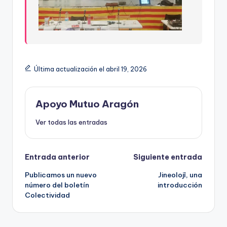
Última actualización el abril 19, 2026
Apoyo Mutuo Aragón
Ver todas las entradas
Navegación
Entrada anterior
Siguiente entrada
Publicamos un nuevo
Jineolojî, una
de
número del boletín
introducción
Colectividad
entradas