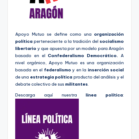
A
r
a
g
Apoyo Mutuo se define como una
organización
o
política
perteneciente a la tradición del
socialismo
libertario
y que apuesta por un modelo para Aragón
n
basado en el
Confederalismo Democrático.
A
nivel orgánico, Apoyo Mutuo es una organización
basada en el
federalismo
y en la
inserción social
de una
estrategia política
producto del análisis y el
debate colectivo de sus
militantes
.
Descarga aquí nuestra
línea política
: