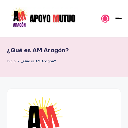
Saltar
al
contenido
A
Organización
Política
p
para
¿Qué es AM Aragón?
o
hacer
un
y
Inicio
¿Qué es AM Aragón?
Pueblo
o
Fuerte
M
u
t
u
o