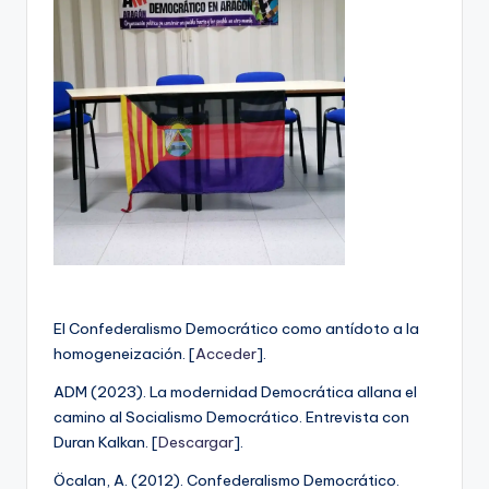
A
r
a
g
o
n
El Confederalismo Democrático como antídoto a la
homogeneización. [
Acceder
].
ADM (2023). La modernidad Democrática allana el
camino al Socialismo Democrático. Entrevista con
Duran Kalkan. [
Descargar
].
Öcalan, A. (2012). Confederalismo Democrático.