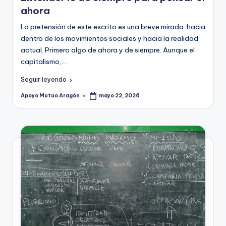
A
ahora
r
La pretensión de este escrito es una breve mirada: hacia
a
dentro de los movimientos sociales y hacia la realidad
g
actual. Primero algo de ahora y de siempre. Aunque el
capitalismo,…
o
Seguir leyendo
n
Apoyo Mutuo Aragón
mayo 22, 2026
Publicado
por