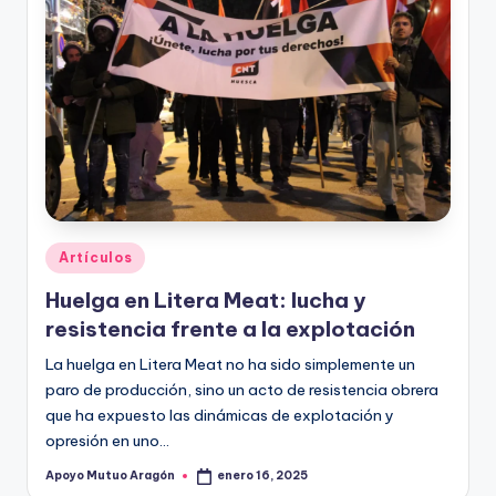
Publicado
Artículos
en
Huelga en Litera Meat: lucha y
resistencia frente a la explotación
La huelga en Litera Meat no ha sido simplemente un
paro de producción, sino un acto de resistencia obrera
que ha expuesto las dinámicas de explotación y
opresión en uno…
Apoyo Mutuo Aragón
enero 16, 2025
Publicado
por