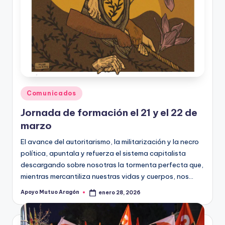
Publicado
Comunicados
en
Jornada de formación el 21 y el 22 de
marzo
El avance del autoritarismo, la militarización y la necro
política, apuntala y refuerza el sistema capitalista
descargando sobre nosotras la tormenta perfecta que,
mientras mercantiliza nuestras vidas y cuerpos, nos…
Apoyo Mutuo Aragón
enero 28, 2026
Publicado
por