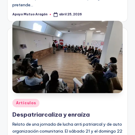
pretende…
Apoyo Mutuo Aragón
abril 25, 2026
Publicado
por
Publicado
Artículos
en
Despatriarcaliza y enraíza
Relato de una jornada de lucha anti patriarcal y de auto
organización comunitaria. El sábado 21 y el domingo 22