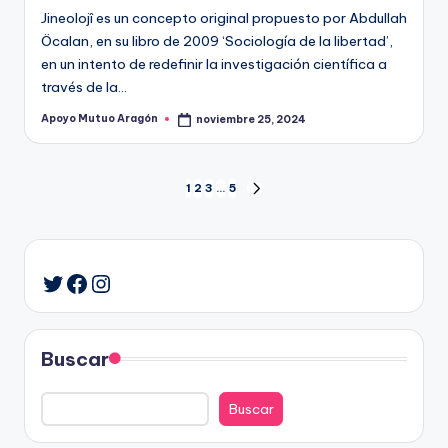
Jineolojî es un concepto original propuesto por Abdullah
Öcalan, en su libro de 2009 ‘Sociología de la libertad’,
en un intento de redefinir la investigación científica a
través de la…
Apoyo Mutuo Aragón
noviembre 25, 2024
Publicado
por
Paginación
1
2
3
…
5
SIGUIENTE
PÁGINA
de
entradas
Facebook
Instagram
Twitter
Buscar
Buscar