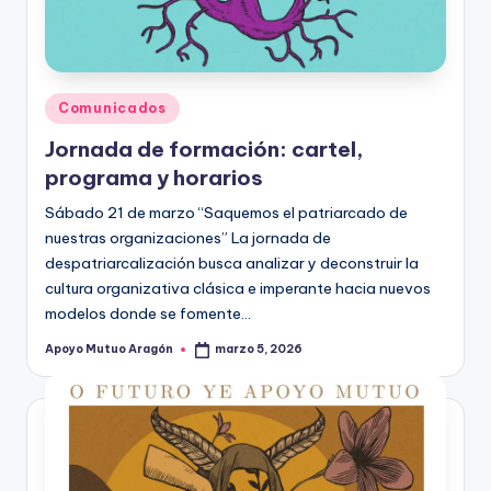
Publicado
Comunicados
en
Jornada de formación: cartel,
programa y horarios
Sábado 21 de marzo “Saquemos el patriarcado de
nuestras organizaciones” La jornada de
despatriarcalización busca analizar y deconstruir la
cultura organizativa clásica e imperante hacia nuevos
modelos donde se fomente…
Apoyo Mutuo Aragón
marzo 5, 2026
Publicado
por