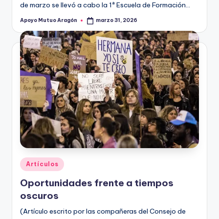
de marzo se llevó a cabo la 1ª Escuela de Formación…
Apoyo Mutuo Aragón
marzo 31, 2026
Publicado
por
Publicado
Artículos
en
Oportunidades frente a tiempos
oscuros
(Artículo escrito por las compañeras del Consejo de