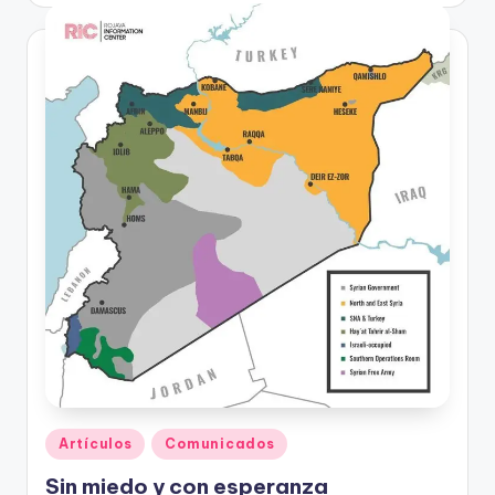
Publicado
Artículos
Comunicados
en
Sin miedo y con esperanza