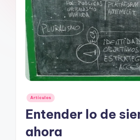
u
o
A
r
a
g
o
n
Publicado
Artículos
en
Entender lo de si
ahora