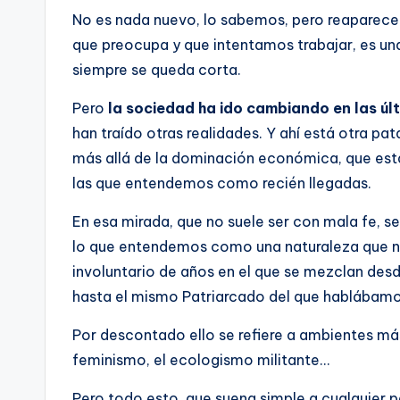
No es nada nuevo, lo sabemos, pero reaparece en
que preocupa y que intentamos trabajar, es un
siempre se queda corta.
Pero
la sociedad ha ido cambiando en las ú
han traído otras realidades. Y ahí está otra pa
más allá de la dominación económica, que está 
las que entendemos como recién llegadas.
En esa mirada, que no suele ser con mala fe, 
lo que entendemos como una naturaleza que no
involuntario de años en el que se mezclan des
hasta el mismo Patriarcado del que hablábamo
Por descontado ello se refiere a ambientes más p
feminismo, el ecologismo militante…
Pero todo esto, que suena simple a cualquier