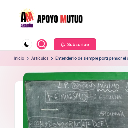
Saltar
al
contenido
A
Organización
Política
Subscribe
p
para
o
Inicio
Artículos
Entender lo de siempre para pensar el
hacer
un
y
Pueblo
o
Fuerte
M
u
t