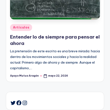
A
r
a
g
Publicado
Artículos
o
en
Entender lo de siempre para pensar el
n
ahora
La pretensión de este escrito es una breve mirada: hacia
dentro de los movimientos sociales y hacia la realidad
actual. Primero algo de ahora y de siempre. Aunque el
capitalismo,…
Apoyo Mutuo Aragón
mayo 22, 2026
Publicado
por
Facebook
Instagram
Twitter