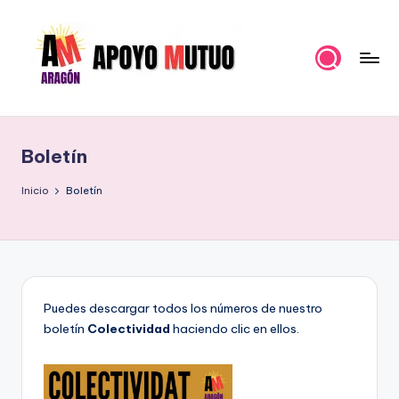
Saltar
al
contenido
A
Organización
Política
p
para
Boletín
o
hacer
un
y
Inicio
Boletín
Pueblo
o
Fuerte
M
u
t
Puedes descargar todos los números de nuestro
boletín
Colectividad
haciendo clic en ellos.
u
o