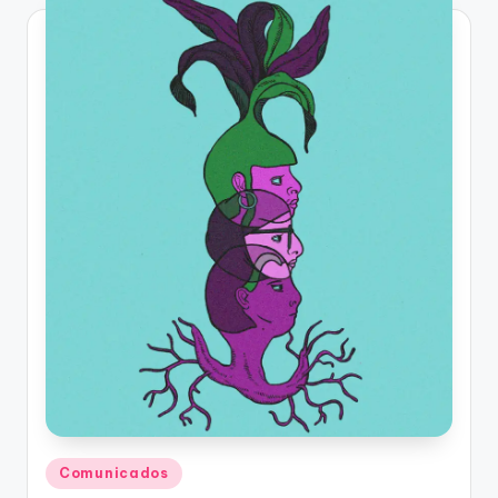
Publicado
Comunicados
en