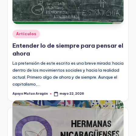
A
r
a
g
Publicado
Artículos
o
en
Entender lo de siempre para pensar el
n
ahora
La pretensión de este escrito es una breve mirada: hacia
dentro de los movimientos sociales y hacia la realidad
actual. Primero algo de ahora y de siempre. Aunque el
capitalismo,…
Apoyo Mutuo Aragón
mayo 22, 2026
Publicado
por