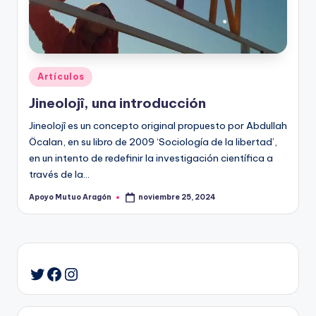
Publicado
Artículos
en
Jineolojî, una introducción
Jineolojî es un concepto original propuesto por Abdullah
Öcalan, en su libro de 2009 ‘Sociología de la libertad’,
en un intento de redefinir la investigación científica a
través de la…
Apoyo Mutuo Aragón
noviembre 25, 2024
Publicado
por
Facebook
Instagram
Twitter