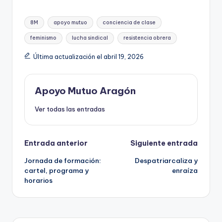
Etiquetas:
8M
apoyo mutuo
conciencia de clase
feminismo
lucha sindical
resistencia obrera
Última actualización el abril 19, 2026
Apoyo Mutuo Aragón
Ver todas las entradas
Navegación
Entrada anterior
Siguiente entrada
Jornada de formación:
Despatriarcaliza y
de
cartel, programa y
enraíza
horarios
entradas