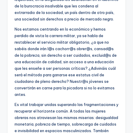
de la burocracia insalvable que les condena al
extrarradio de la sociedad, un país dentro de otro país,
una sociedad sin derechos a precio de mercado negro.
Nos estamos centrando en lo económico y hemos
perdido de vista la carrera militar, ya se habla de
restablecer el servicio militar obligatorio, ¿a que no
sabéis donde irán l@s cachorr@s obrer@s, cansad@s
de la pobreza, sin derecho a ser cuidados, excluid@s de
una educación de calidad, sin acceso a una educación
que les enseñe a ser personas críticas? ¿Adivináis cuál
será el método para ganarse ese estatus civil de
ciudadano de pleno derecho? Nuestr@s jóvenes se
convertirán en carne para la picadora si no lo evitamos
antes.
Es vital trabajar unidas superando las fragmentaciones y
recuperar el horizonte común. A todas las mujeres
obreras nos atraviesan las mismas miserias: desigualdad
monetaria, pobreza de tiempo, sobrecarga de cuidados
e invisibilidad en espacios masculinizados. También