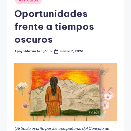
A
Artículos
en
r
Oportunidades
a
frente a tiempos
g
oscuros
o
n
Apoyo Mutuo Aragón
marzo 7, 2026
Publicado
por
(Artículo escrito por las compañeras del Consejo de