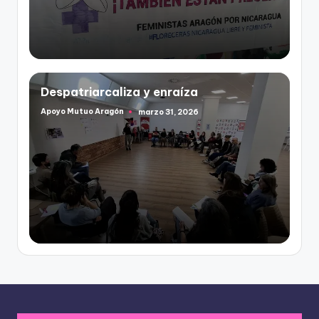
Despatriarcaliza y enraíza
Apoyo Mutuo Aragón
marzo 31, 2026
Publicado
por