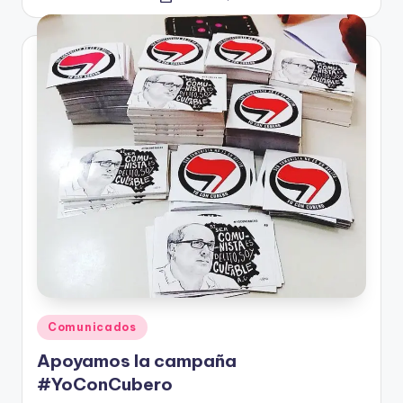
por
Publicado
Comunicados
en
Apoyamos la campaña
#YoConCubero