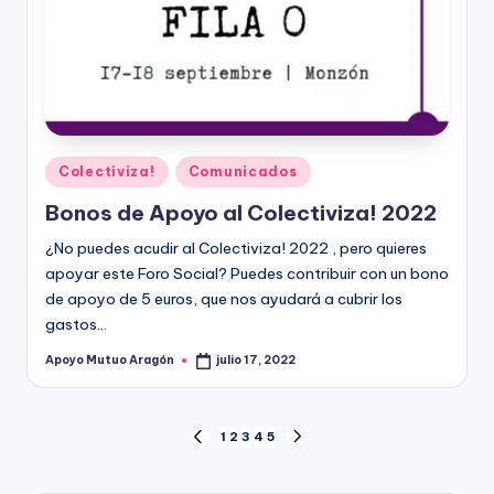
Publicado
Colectiviza!
Comunicados
en
Bonos de Apoyo al Colectiviza! 2022
¿No puedes acudir al Colectiviza! 2022 , pero quieres
apoyar este Foro Social? Puedes contribuir con un bono
de apoyo de 5 euros, que nos ayudará a cubrir los
gastos…
Apoyo Mutuo Aragón
julio 17, 2022
Publicado
por
Paginación
1
2
3
4
5
PÁGINA
SIGUIENTE
ANTERIOR
PÁGINA
de