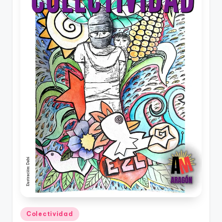
Publicado
Colectividad