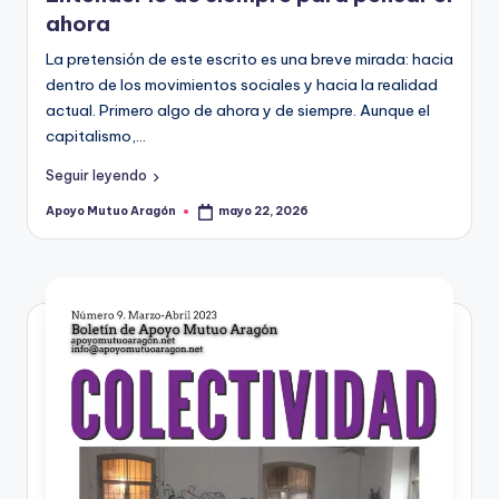
A
ahora
r
La pretensión de este escrito es una breve mirada: hacia
a
dentro de los movimientos sociales y hacia la realidad
g
actual. Primero algo de ahora y de siempre. Aunque el
capitalismo,…
o
Seguir leyendo
n
Apoyo Mutuo Aragón
mayo 22, 2026
Publicado
por