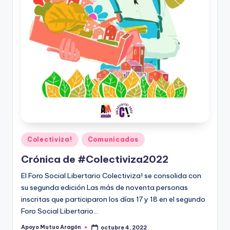
Publicado
Colectiviza!
Comunicados
en
Crónica de #Colectiviza2022
El Foro Social Libertario Colectiviza! se consolida con
su segunda edición Las más de noventa personas
inscritas que participaron los días 17 y 18 en el segundo
Foro Social Libertario…
Apoyo Mutuo Aragón
octubre 4, 2022
Publicado