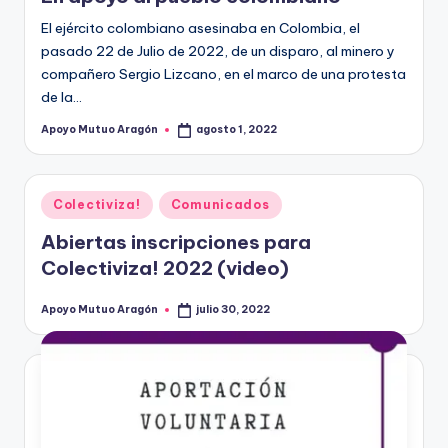
El ejército colombiano asesinaba en Colombia, el
pasado 22 de Julio de 2022, de un disparo, al minero y
compañero Sergio Lizcano, en el marco de una protesta
de la…
Apoyo Mutuo Aragón
agosto 1, 2022
Publicado
por
Publicado
Colectiviza!
Comunicados
en
Abiertas inscripciones para
Colectiviza! 2022 (video)
Apoyo Mutuo Aragón
julio 30, 2022
Publicado
por