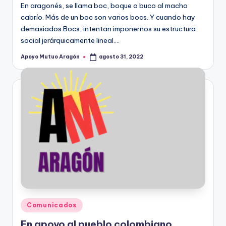
En aragonés, se llama boc, boque o buco al macho
cabrío. Más de un boc son varios bocs. Y cuando hay
demasiados Bocs, intentan imponernos su estructura
social jerárquicamente lineal.…
Apoyo Mutuo Aragón
agosto 31, 2022
Publicado
por
Publicado
Comunicados
en
En apoyo al pueblo colombiano