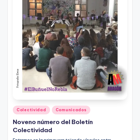
Publicado
Colectividad
Comunicados
en
Noveno número del Boletín
Colectividad
Entramos en la primavera tejiendo vínculos entre