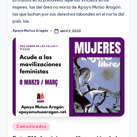
mujeres, las del área no mixta de Apoyo Mutuo Aragón,
las que luchan por sus derechos laborales en el norte del
país, las…
Apoyo Mutuo Aragón
abril 2, 2023
Publicado
por
Publicado
Comunicados
en