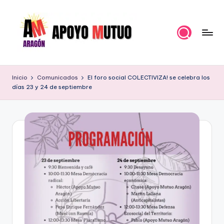
Saltar
al
contenido
A
Organización
Política
p
Inicio
Comunicados
El foro social COLECTIVIZA! se celebra los
para
días 23 y 24 de septiembre
o
hacer
un
y
Pueblo
o
Fuerte
M
u
t
u
o