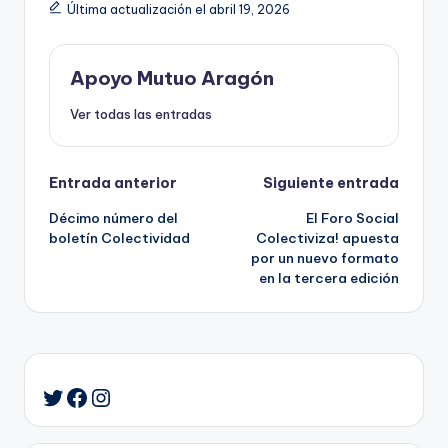
Última actualización el abril 19, 2026
Apoyo Mutuo Aragón
Ver todas las entradas
Navegación
Entrada anterior
Siguiente entrada
Décimo número del
El Foro Social
de
boletín Colectividad
Colectiviza! apuesta
por un nuevo formato
entradas
en la tercera edición
Facebook
Instagram
Twitter