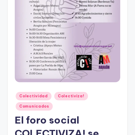
A
r
a
g
o
n
Publicado
Colectividad
Colectiviza!
en
Comunicados
El foro social
COLECTIVIZA! se