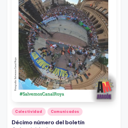
A
r
a
g
o
n
Publicado
Colectividad
Comunicados
en
Décimo número del boletín