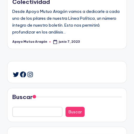
Colectividad
Desde Apoyo Mutuo Aragón vamos a dedicarle a cada
uno de los pilares de nuestra Línea Política, un número
íntegro de nuestro boletín. Esto nos permitirá
profundizar en los análisis…
Apoyo Mutuo Aragón
junio 7, 2023
Publicado
por
Facebook
Instagram
Twitter
Buscar
Buscar