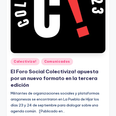
A
r
a
g
o
n
Publicado
Colectiviza!
Comunicados
en
El Foro Social Colectiviza! apuesta
por un nuevo formato en la tercera
edición
Militantes de organizaciones sociales y plataformas
aragonesas se encontraron en La Puebla de Híjar los
días 23 y 24 de septiembre para dialogar sobre una
agenda común. [Publicado en…