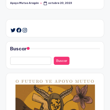
Apoyo Mutuo Aragón
octubre 20, 2023
Publicado
por
Facebook
Instagram
Twitter
Buscar
Buscar