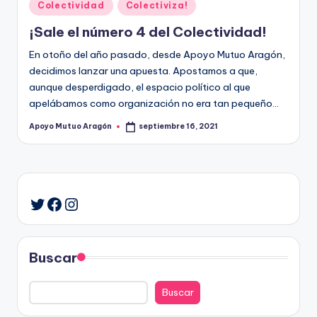
Publicado
Colectividad
Colectiviza!
en
¡Sale el número 4 del Colectividad!
En otoño del año pasado, desde Apoyo Mutuo Aragón,
decidimos lanzar una apuesta. Apostamos a que,
aunque desperdigado, el espacio político al que
apelábamos como organización no era tan pequeño…
Apoyo Mutuo Aragón
septiembre 16, 2021
Publicado
por
Facebook
Instagram
Twitter
Buscar
Buscar