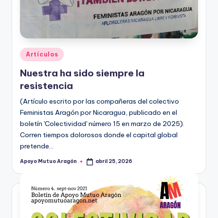
A
r
a
g
Publicado
Artículos
o
en
Nuestra ha sido siempre la
n
resistencia
(Artículo escrito por las compañeras del colectivo
Feministas Aragón por Nicaragua, publicado en el
boletín 'Colectividad' número 15 en marzo de 2025).
Corren tiempos dolorosos donde el capital global
pretende…
Apoyo Mutuo Aragón
abril 25, 2026
Publicado
por