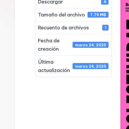
Descargar
u
4
o
Tamaño del archivo
7.79 MB
A
Recuento de archivos
1
r
Fecha de
marzo 24, 2025
creación
a
Última
g
marzo 24, 2025
actualización
o
n