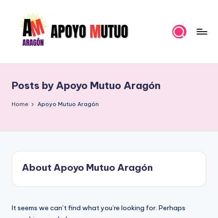
Skip
to
content
A
Organización
Política
p
para
Posts by Apoyo Mutuo Aragón
o
hacer
un
y
Home
Apoyo Mutuo Aragón
Pueblo
o
Fuerte
M
u
About Apoyo Mutuo Aragón
t
u
o
It seems we can’t find what you’re looking for. Perhaps